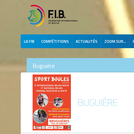
LA FIB
COMPÉTITIONS
ACTUALITÉS
ZOOM SUR...
Buguiére
BUGUIÉRE