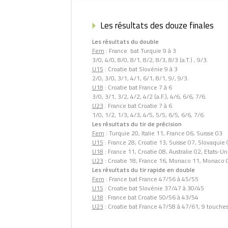
Les résultats des douze finales
Les résultats du double
Fem
: France bat Turquie 9 à 3
3/0, 4/0, 8/0, 8/1, 8/2, 8/3, 8/3 (a.T.) , 9/3.
U15
: Croatie bat Slovénie 9 à 3
2/0, 3/0, 3/1, 4/1, 6/1, 8/1, 9/, 9/3.
U18
: Croatie bat France 7 à 6
3/0, 3/1, 3/2, 4/2, 4/2 (a.F.), 4/6, 6/6, 7/6.
U23
: France bat Croatie 7 à 6
1/0, 1/2, 1/3, 4/3, 4/5, 5/5, 6/5, 6/6, 7/6.
Les résultats du tir de précision
Fem
: Turquie 20, Italie 11, France 06, Suisse 03
U15
: France 28, Croatie 13, Suisse 07, Slovaquie 
U18
: France 11, Croatie 08, Australie 02, Etats-Un
U23
: Croatie 18, France 16, Monaco 11, Monaco 
Les résultats du tir rapide en double
Fem
: France bat France 47/56 à 45/55
U15
: Croatie bat Slovénie 37/47 à 30/45
U18
: France bat Croatie 50/56 à 43/54
U23
: Croatie bat France 47/58 à 47/61, 9 touches