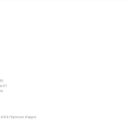
00
is 01
06
 à 8 à l'épreuve d'appui