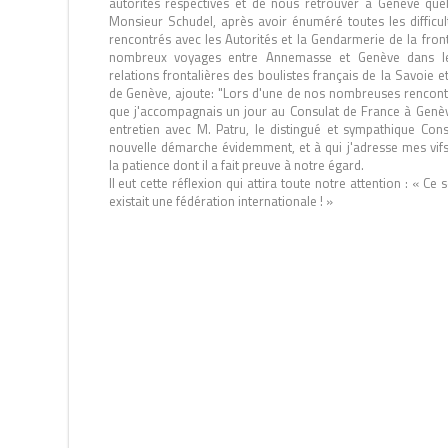
autorités respectives et de nous retrouver à Genève quel
Monsieur Schudel, après avoir énuméré toutes les difficu
rencontrés avec les Autorités et la Gendarmerie de la fron
nombreux voyages entre Annemasse et Genève dans le 
relations frontalières des boulistes français de la Savoie e
de Genève, ajoute: "Lors d'une de nos nombreuses rencont
que j'accompagnais un jour au Consulat de France à Genè
entretien avec M. Patru, le distingué et sympathique Con
nouvelle démarche évidemment, et à qui j'adresse mes vi
la patience dont il a fait preuve à notre égard.
Il eut cette réflexion qui attira toute notre attention : « Ce se
existait une fédération internationale ! »