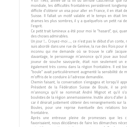
« En 1945, année de la fin du terrible cauchemar que fu
mondiale, les difficultés frontalières persistèrent longtemp
difficile d'obtenir un visa pour aller en France, il en étai
Suisse. Il fallait un motif valable et le temps en était l
drames les plus sombres, il y a quelquefois un petit rai d
l'esprit.
Ce petit trait lumineux a été pour moi le "hasard", qui, quand
des choses admirables.
Un jour !… Croyez-moi …, ce n'est pas le début d'un conte, m
suis abordé dans une rue de Genève, la rue des Rois pour êt
inconnu qui me demande où se trouve le café Jacquier
davantage, le personnage m'annonce qu'il joue aux boule
joueur de souche savoyarde, était non seulement un ex
également très connu dans la région frontalière. Il est bi
"boule" avait particulièrement augmenté la sensibilité de me
m'offris de le conduire à l'adresse demandée.
Chemin faisant, la conversation s'engagea et lorsqu'il appri
Président de la Fédération Suisse de Boule, il se pr
m'annonça qu'il se nommait André Mignot et qu'il s'o
boulistes de la région annemassienne. Inutile alors d'aller 
car il désirait justement obtenir des renseignements sur l
Boules, pour une reprise éventuelle des relations bo
frontalière.
Après une entrevue pleine de promesses que les co
favorisaient, nous décidâmes de faire les démarches néce