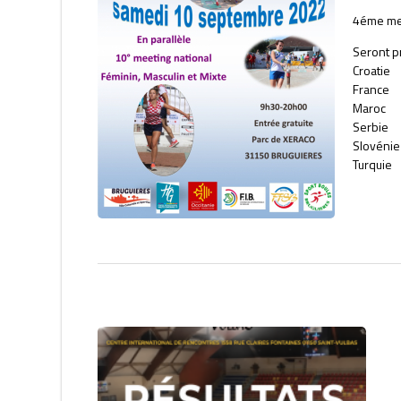
4éme mee
Seront p
Croatie
France
Maroc
Serbie
Slovénie
Turquie