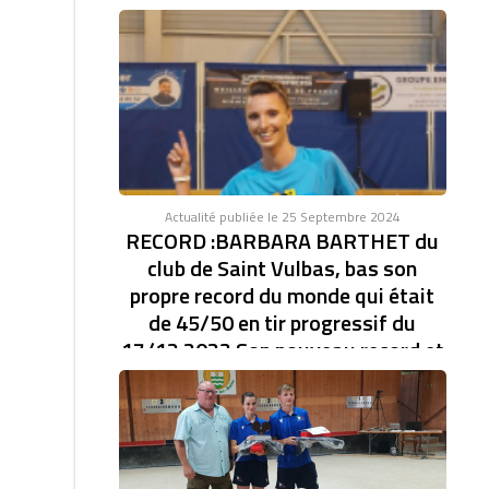
Actualité publiée le 25 Septembre 2024
RECORD :BARBARA BARTHET du
club de Saint Vulbas, bas son
propre record du monde qui était
de 45/50 en tir progressif du
17/12 2023 Son nouveau record et
de 46/47.établi à la coupe d'Europe
des clubs féminin.
RECORD DU MONDE EN TIR PROGRESSIF AVEC
46/47. BARBARA BARTHET du club de Saint Vulbas,
bas son...