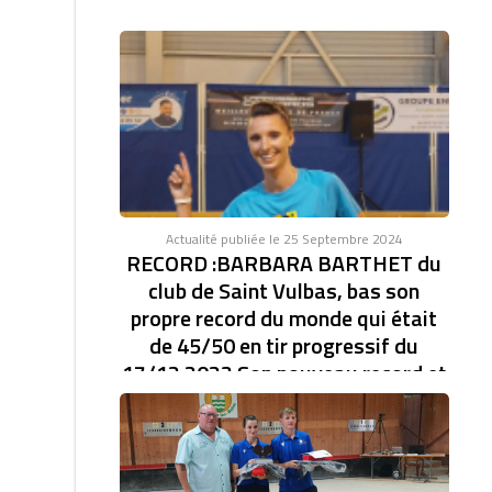
Actualité publiée le 25 Septembre 2024
RECORD :BARBARA BARTHET du
club de Saint Vulbas, bas son
propre record du monde qui était
de 45/50 en tir progressif du
17/12 2023 Son nouveau record et
de 46/47.établi à la coupe d'Europe
des clubs féminin.
RECORD DU MONDE EN TIR PROGRESSIF AVEC
46/47. BARBARA BARTHET du club de Saint Vulbas,