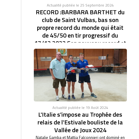
Actualité publiée le 25 Septembre 2024
RECORD :BARBARA BARTHET du
club de Saint Vulbas, bas son
propre record du monde qui était
de 45/50 en tir progressif du
17/12 2023 Son nouveau record et
de 46/47.établi à la coupe d'Europe
des clubs féminin.
RECORD DU MONDE EN TIR PROGRESSIF AVEC
46/47. BARBARA BARTHET du club de Saint Vulbas,
bas son...
Actualité publiée le 19 Août 2024
L'Italie s'impose au Trophée des
relais de l'Estivale bouliste de la
Vallée de Joux 2024
Natalie Gamba et Mattia Falconnieri ont dominé en