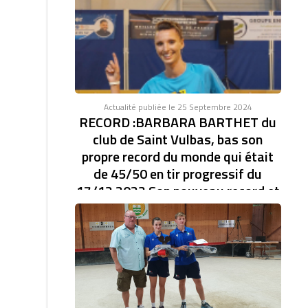
Actualité publiée le 25 Septembre 2024
RECORD :BARBARA BARTHET du
club de Saint Vulbas, bas son
propre record du monde qui était
de 45/50 en tir progressif du
17/12 2023 Son nouveau record et
de 46/47.établi à la coupe d'Europe
des clubs féminin.
RECORD DU MONDE EN TIR PROGRESSIF AVEC
46/47. BARBARA BARTHET du club de Saint Vulbas,
bas son...