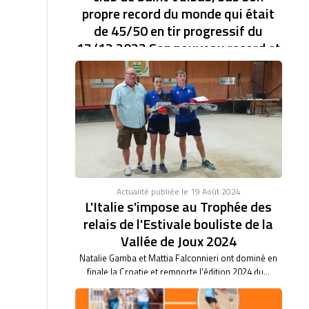
propre record du monde qui était
de 45/50 en tir progressif du
17/12 2023 Son nouveau record et
de 46/47.établi à la coupe d'Europe
des clubs féminin.
RECORD DU MONDE EN TIR PROGRESSIF AVEC
46/47. BARBARA BARTHET du club de Saint Vulbas,
bas son...
Actualité publiée le 19 Août 2024
L'Italie s'impose au Trophée des
relais de l'Estivale bouliste de la
Vallée de Joux 2024
Natalie Gamba et Mattia Falconnieri ont dominé en
finale la Croatie et remporte l'édition 2024 du...