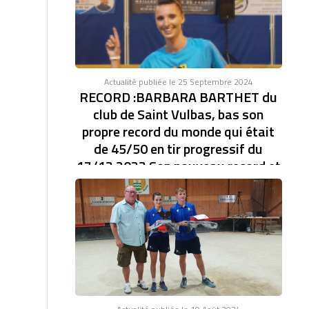
Actualité publiée le 25 Septembre 2024
RECORD :BARBARA BARTHET du
club de Saint Vulbas, bas son
propre record du monde qui était
de 45/50 en tir progressif du
17/12 2023 Son nouveau record et
de 46/47.établi à la coupe d'Europe
des clubs féminin.
RECORD DU MONDE EN TIR PROGRESSIF AVEC
46/47. BARBARA BARTHET du club de Saint Vulbas,
bas son...