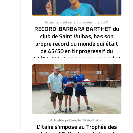
Actualité publiée le 25 Septembre 2024
RECORD :BARBARA BARTHET du
club de Saint Vulbas, bas son
propre record du monde qui était
de 45/50 en tir progressif du
17/12 2023 Son nouveau record et
de 46/47.établi à la coupe d'Europe
des clubs féminin.
RECORD DU MONDE EN TIR PROGRESSIF AVEC
46/47. BARBARA BARTHET du club de Saint Vulbas,
bas son...
Actualité publiée le 19 Août 2024
L'Italie s'impose au Trophée des