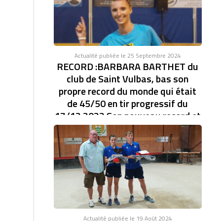
Actualité publiée le 25 Septembre 2024
RECORD :BARBARA BARTHET du
club de Saint Vulbas, bas son
propre record du monde qui était
de 45/50 en tir progressif du
17/12 2023 Son nouveau record et
de 46/47.établi à la coupe d'Europe
des clubs féminin.
RECORD DU MONDE EN TIR PROGRESSIF AVEC
46/47. BARBARA BARTHET du club de Saint Vulbas,
bas son...
Actualité publiée le 19 Août 2024