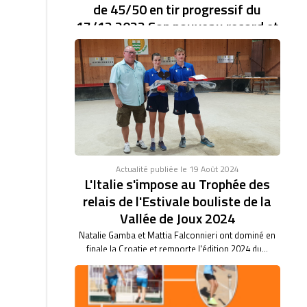
de 45/50 en tir progressif du
17/12 2023 Son nouveau record et
de 46/47.établi à la coupe d'Europe
des clubs féminin.
RECORD DU MONDE EN TIR PROGRESSIF AVEC
46/47. BARBARA BARTHET du club de Saint Vulbas,
bas son...
Actualité publiée le 19 Août 2024
L'Italie s'impose au Trophée des
relais de l'Estivale bouliste de la
Vallée de Joux 2024
Natalie Gamba et Mattia Falconnieri ont dominé en
finale la Croatie et remporte l'édition 2024 du...