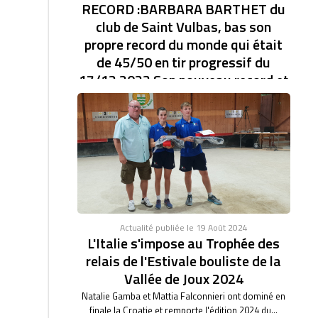
RECORD :BARBARA BARTHET du
club de Saint Vulbas, bas son
propre record du monde qui était
de 45/50 en tir progressif du
17/12 2023 Son nouveau record et
de 46/47.établi à la coupe d'Europe
des clubs féminin.
RECORD DU MONDE EN TIR PROGRESSIF AVEC
46/47. BARBARA BARTHET du club de Saint Vulbas,
bas son...
Actualité publiée le 19 Août 2024
L'Italie s'impose au Trophée des
relais de l'Estivale bouliste de la
Vallée de Joux 2024
Natalie Gamba et Mattia Falconnieri ont dominé en
finale la Croatie et remporte l'édition 2024 du...