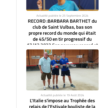
Actualité publiée le 25 Septembre 2024
RECORD :BARBARA BARTHET du
club de Saint Vulbas, bas son
propre record du monde qui était
de 45/50 en tir progressif du
17/12 2023 Son nouveau record et
de 46/47.établi à la coupe d'Europe
des clubs féminin.
RECORD DU MONDE EN TIR PROGRESSIF AVEC
46/47. BARBARA BARTHET du club de Saint Vulbas,
bas son...
Actualité publiée le 19 Août 2024
L'Italie s'impose au Trophée des
relais de l'Estivale bouliste de la