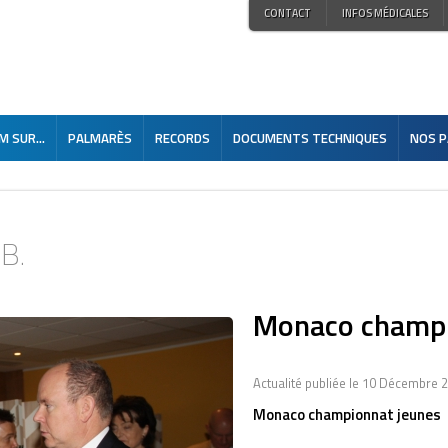
CONTACT
INFOS MÉDICALES
 SUR...
PALMARÈS
RECORDS
DOCUMENTS TECHNIQUES
NOS P
.B.
Monaco champi
Actualité publiée le 10 Décembre 
Monaco championnat jeunes