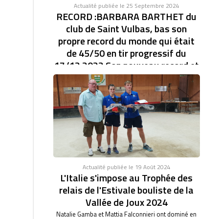
Actualité publiée le 25 Septembre 2024
RECORD :BARBARA BARTHET du
club de Saint Vulbas, bas son
propre record du monde qui était
de 45/50 en tir progressif du
17/12 2023 Son nouveau record et
de 46/47.établi à la coupe d'Europe
des clubs féminin.
RECORD DU MONDE EN TIR PROGRESSIF AVEC
46/47. BARBARA BARTHET du club de Saint Vulbas,
bas son...
Actualité publiée le 19 Août 2024
L'Italie s'impose au Trophée des
relais de l'Estivale bouliste de la
Vallée de Joux 2024
Natalie Gamba et Mattia Falconnieri ont dominé en