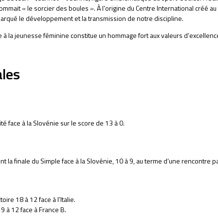
ommait « le sorcier des boules ». À l’origine du Centre International créé
arqué le développement et la transmission de notre discipline.
à la jeunesse féminine constitue un hommage fort aux valeurs d’excellence,
ales
é face à la Slovénie sur le score de 13 à 0.
 la finale du Simple face à la Slovénie, 10 à 9, au terme d’une rencontre p
re 18 à 12 face à l’Italie.
19 à 12 face à France B.