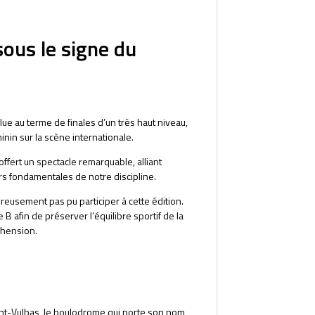
sous le signe du
e au terme de finales d’un très haut niveau,
minin sur la scène internationale.
ffert un spectacle remarquable, alliant
s fondamentales de notre discipline.
eusement pas pu participer à cette édition.
B afin de préserver l’équilibre sportif de la
éhension.
int-Vulbas, le boulodrome qui porte son nom