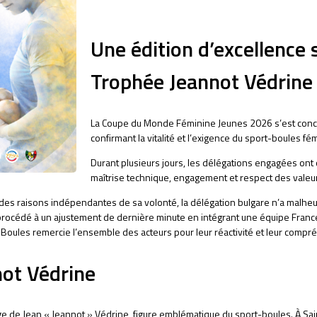
Une édition d’excellence 
Trophée Jeannot Védrine
La Coupe du Monde Féminine Jeunes 2026 s’est conclu
confirmant la vitalité et l’exigence du sport-boules fé
Durant plusieurs jours, les délégations engagées ont o
maîtrise technique, engagement et respect des valeur
des raisons indépendantes de sa volonté, la délégation bulgare n’a malheur
 procédé à un ajustement de dernière minute en intégrant une équipe France 
 Boules remercie l’ensemble des acteurs pour leur réactivité et leur compr
ot Védrine
age de Jean « Jeannot » Védrine, figure emblématique du sport-boules. À Sa