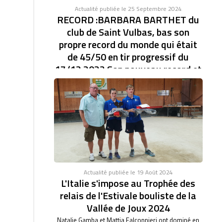
Actualité publiée le 25 Septembre 2024
RECORD :BARBARA BARTHET du
club de Saint Vulbas, bas son
propre record du monde qui était
de 45/50 en tir progressif du
17/12 2023 Son nouveau record et
de 46/47.établi à la coupe d'Europe
des clubs féminin.
RECORD DU MONDE EN TIR PROGRESSIF AVEC
46/47. BARBARA BARTHET du club de Saint Vulbas,
bas son...
Actualité publiée le 19 Août 2024
L'Italie s'impose au Trophée des
relais de l'Estivale bouliste de la
Vallée de Joux 2024
Natalie Gamba et Mattia Falconnieri ont dominé en