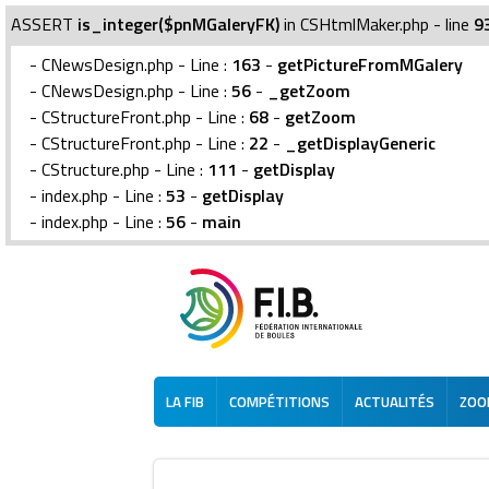
ASSERT
is_integer($pnMGaleryFK)
in CSHtmlMaker.php - line
9
- CNewsDesign.php - Line :
163
-
getPictureFromMGalery
- CNewsDesign.php - Line :
56
-
_getZoom
- CStructureFront.php - Line :
68
-
getZoom
- CStructureFront.php - Line :
22
-
_getDisplayGeneric
- CStructure.php - Line :
111
-
getDisplay
- index.php - Line :
53
-
getDisplay
- index.php - Line :
56
-
main
LA FIB
COMPÉTITIONS
ACTUALITÉS
ZOOM