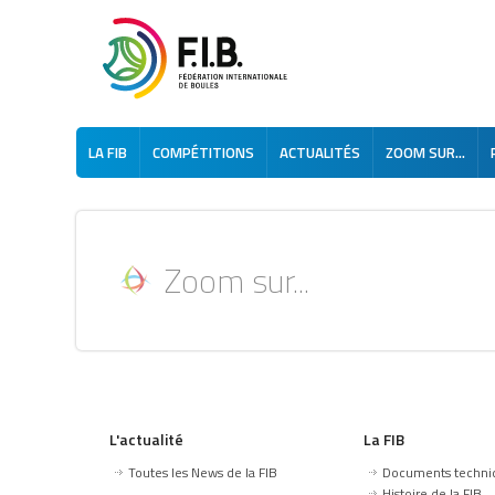
LA FIB
COMPÉTITIONS
ACTUALITÉS
ZOOM SUR...
Zoom sur...
L'actualité
La FIB
Toutes les News de la FIB
Documents techni
Histoire de la FIB